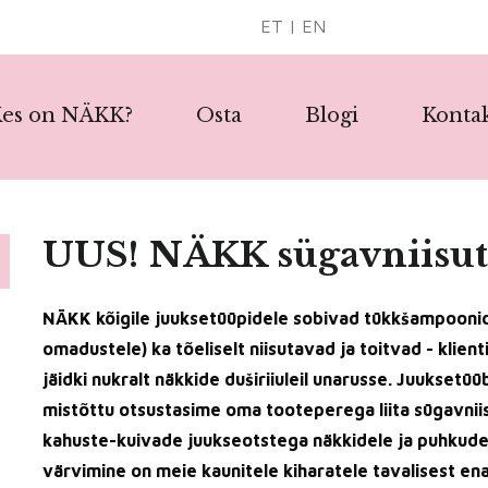
ET
|
EN
es on NÄKK?
Osta
Blogi
Konta
UUS! NÄKK sügavniisut
NÄKK kõigile juuksetüüpidele sobivad tükkšampoonid
omadustele) ka tõeliselt niisutavad ja toitvad - klien
jäidki nukralt näkkide duširiiuleil unarusse. Juukset
mistõttu otsustasime oma tooteperega liita sügavniis
kahuste-kuivade juukseotstega näkkidele ja puhkude
värvimine on meie kaunitele kiharatele tavalisest ena