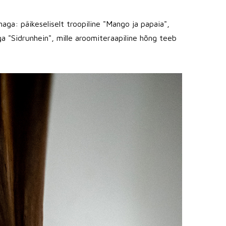
ga: päikeseliselt troopiline "Mango ja papaia",
ga "Sidrunhein", mille aroomiteraapiline hõng teeb