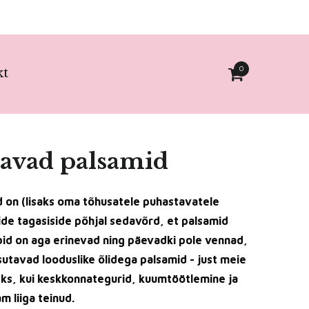
0
kt
avad palsamid
 on (lisaks oma tõhusatele puhastavatele
tide tagasiside põhjal sedavõrd, et palsamid
üübid on aga erinevad ning päevadki pole vennad,
utavad looduslike õlidega palsamid - just meie
ks, kui keskkonnategurid, kuumtöötlemine ja
m liiga teinud.