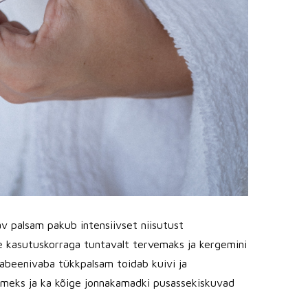
v palsam pakub intensiivset niisutust
e kasutuskorraga tuntavalt tervemaks ja kergemini
arabeenivaba tükkpalsam toidab kuivi ja
ehmeks ja ka kõige jonnakamadki pusassekiskuvad