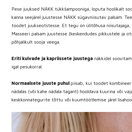
Pese juuksed NÄKK tükkšampooniga, loputa hoolikalt sooja
kanna seejärel juustesse NÄKK sügavniisutav palsam. Tee
toodet juukseotstesse. Et tegu on ülitõhusa niisutajaga, 
Masseeri palsam juustesse (keskendudes pikkustele ja ots
põhjalikult sooja veega.
Eriti kuivade ja kapriissete juustega
näkkidel soovita
igal pesukorral.
Normaalsete juuste puhul
piisab, kui toodet kombinee
nädalas (või kahe nädala tagant) hooldava kuurina või vaj
keskkonnategurite tõttu või kuumtöötlemise järel lisahool