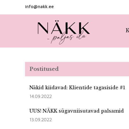
info@nakk.ee
K
Postitused
Näkid kiidavad: Klientide tagasiside #1
14.09.2022
UUS! NÄKK sügavniisutavad palsamid
13.09.2022