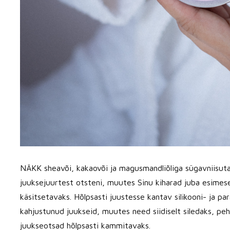
NÄKK sheavõi, kakaovõi ja magusmandliõliga sügavniisuta
juuksejuurtest otsteni, muutes Sinu kiharad juba esimes
käsitsetavaks. Hõlpsasti juustesse kantav silikooni- ja p
kahjustunud juukseid, muutes need siidiselt siledaks, p
juukseotsad hõlpsasti kammitavaks.