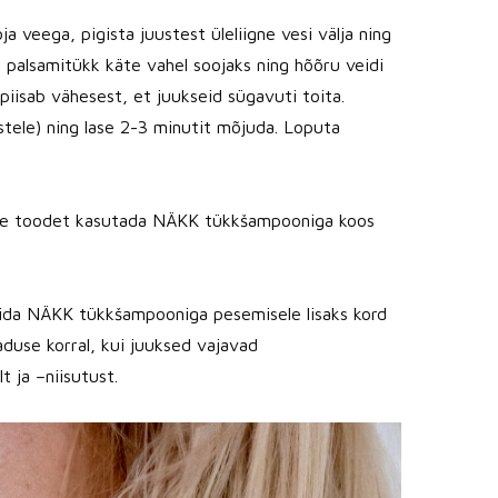
 veega, pigista juustest üleliigne vesi välja ning
 palsamitükk käte vahel soojaks ning hõõru veidi
piisab vähesest, et juukseid sügavuti toita.
tele) ning lase 2-3 minutit mõjuda. Loputa
me toodet kasutada NÄKK tükkšampooniga koos
rida NÄKK tükkšampooniga pesemisele lisaks kord
aduse korral, kui juuksed vajavad
t ja –niisutust.