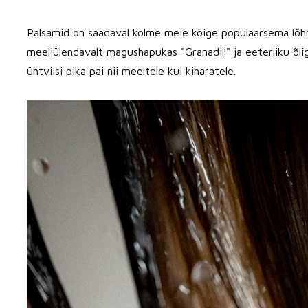
Palsamid on saadaval kolme meie kõige populaarsema lõhna
meeliülendavalt magushapukas "Granadill" ja eeterliku õli
ühtviisi pika pai nii meeltele kui kiharatele.